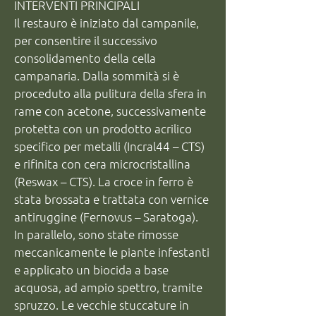
INTERVENTI PRINCIPALI

armature di supporto per integrare 
Il restauro è iniziato dal campanile, 
elementi in aggetto (volute angolari, 
per consentire il successivo 
teste di angeli), garantendo una 
consolidamento della cella 
ricostruzione solida e duratura.

campanaria. Dalla sommità si è 
proceduto alla pulitura della sfera in 
INTONACO E PIETRA

rame con acetone, successivamente 
Le stuccature dei piani di fondo e delle 
protetta con un prodotto acrilico 
superfici in intonaco sono state 
specifico per metalli (Incral44 – CTS) 
effettuate con malte a base di calce 
e rifinita con cera microcristallina 
idraulica e inerti silicei (Malta Antica – 
Siligras, Stabilitura Sacile – Calchèra San 
(Reswax – CTS). La croce in ferro è 
Giorgio). Le integrazioni sulla pietra 
stata brossata e trattata con vernice 
sono state realizzate con una malta 
antiruggine (Fernovus – Saratoga).

formulata per imitare il litotipo 
In parallelo, sono state rimosse 
originale (Malta Arenaria – Calchèra 
meccanicamente le piante infestanti 
San Giorgio), assicurando coerenza 
e applicato un biocida a base 
materica e visiva.

acquosa, ad ampio spettro, tramite 
Nella zona basamentale sinistra si è 
spruzzo. Le vecchie stuccature in 