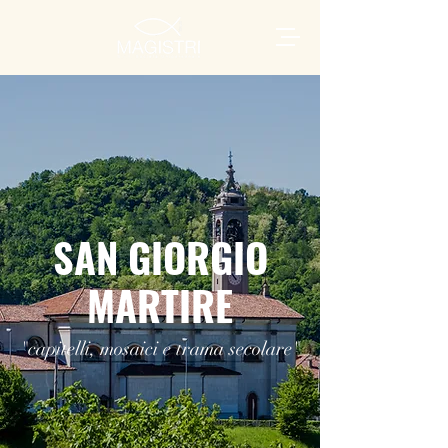
SAN GIORGIO
MARTIRE
"capitelli, mosaici e trama secolare"