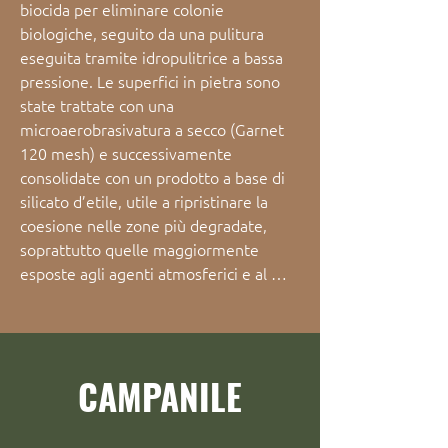
biocida per eliminare colonie 
biologiche, seguito da una pulitura 
eseguita tramite idropulitrice a bassa 
pressione. Le superfici in pietra sono 
state trattate con una 
microaerobrasivatura a secco (Garnet 
120 mesh) e successivamente 
consolidate con un prodotto a base di 
silicato d’etile, utile a ripristinare la 
coesione nelle zone più degradate, 
soprattutto quelle maggiormente 
esposte agli agenti atmosferici e al 
dilavamento.

Dove presenti distacchi o fessurazioni 
gravi, come nei capitelli e negli angoli 
del timpano sommitale e del portale, si 
CAMPANILE
è intervenuti con imperniaggi tramite 
barre filettate in acciaio inox. In 
parallelo, sono state realizzate 